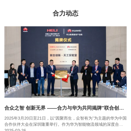
合力动态
合众之智 创新无界 ——合力与华为共同揭牌"联合创新 · 天工实验室"
2025年3月20日至21日，以“因聚而生，众智有为”为主题的华为中国
合作伙伴大会在深圳隆重举行。作为华为智能物流领域的深度合作
伙伴，安徽合力股份有限公司（以下简称“合力”）全方位呈现全场景
2025-03-26