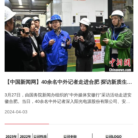
【中国新闻网】40余名中外记者走进合肥 探访新质生产力发展场景
3月27日，由国务院新闻办组织的“中外媒体安徽行”采访活动走进安
徽合肥。当日，40余名中外记者深入阳光电源股份有限公司、安徽
叉车集团有限责任公司、合肥滨湖科学城区域能源站等，实地探访
2024-04-03
安徽加快发展新质生产力情况。 ...