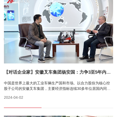
【对话企业家】安徽叉车集团杨安国：力争3至5年内成为“世界五强”
中国是世界上最大的工业车辆生产国和市场。以合力股份为核心控
股子公司的安徽叉车集团，主要经济指标连续30多年位居国内同行
业第一，并于2016年跻身世界工业车辆行业七强。 当前，工业车辆
2024-04-02
行业加速迈向新能源化和智能网联化。安徽叉车集团如何把握行...