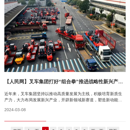
【人民网】叉车集团打好“组合拳”推进战略性新兴产业“加速跑”
近年来，叉车集团坚持以推动高质量发展为主线，积极培育新质生
产力，大力布局发展新兴产业，开辟新领域新赛道，塑造新动能新
优势，着力打造具有重要影响力的现代化工业车辆产业体系，助力
2024-03-08
安徽省高端装备制造产业发展壮大，为建设现代化美好安徽贡献“合
力”力量。 ...